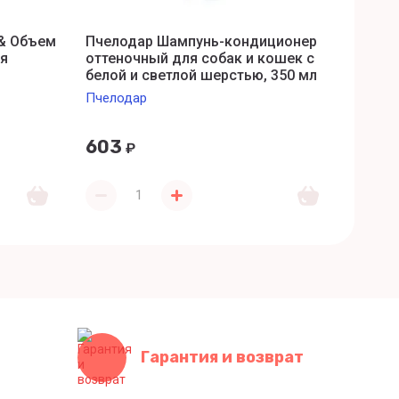
& Объем
Пчелодар Шампунь-кондиционер
Пчело
я
оттеночный для собак и кошек с
Бальз
белой и светлой шерстью, 350 мл
укреп
и вит
Пчелодар
Пчело
603
4 19
₽
Гарантия и возврат