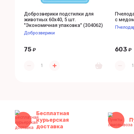
Доброзверики подстилки для
Пчелода
животных 60х40, 5 шт.
с медом
"Экономичная упаковка" (304062)
Пчелода
Доброзверики
75
603
₽
₽
Бесплатная
курьерская
П
доставка