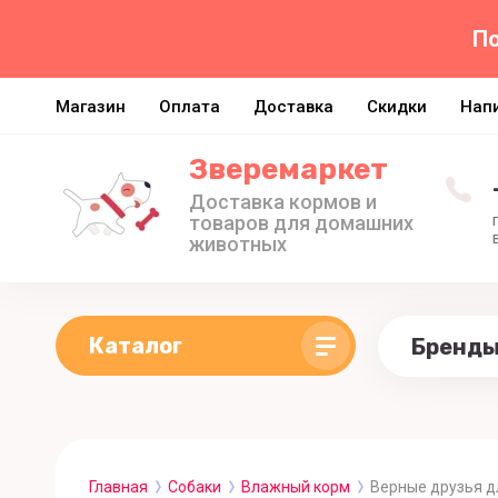
По
Магазин
Оплата
Доставка
Скидки
Нап
Зверемаркет
Доставка кормов и
товаров для домашних
животных
Каталог
Бренд
Главная
Собаки
Влажный корм
Верные друзья д