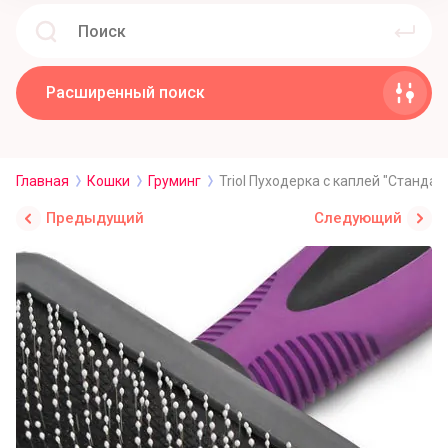
Расширенный поиск
Главная
Кошки
Груминг
Triol Пуходерка с каплей "Стандар
Предыдущий
Следующий