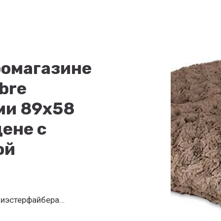
оомагазине
bre
ми 89х58
цене с
ой
лиэстерфайбера…