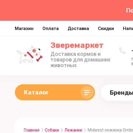
По
Магазин
Оплата
Доставка
Скидки
Нап
Зверемаркет
Доставка кормов и
товаров для домашних
животных
Каталог
Бренд
Главная
Собаки
Лежанки
Midwest лежанка Ombr