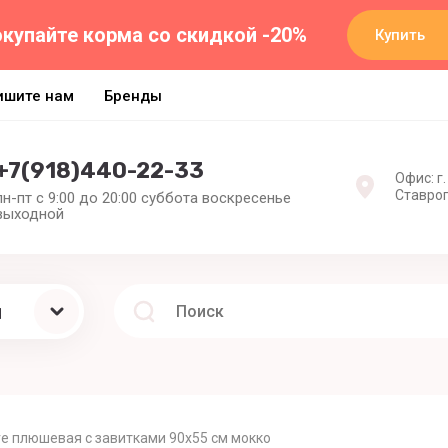
купайте корма со скидкой -20%
Купить
ишите нам
Бренды
+7(918)440-22-33
Офис: г.
Ставроп
пн-пт с 9:00 до 20:00 суббота воскресенье
выходной
ы
e плюшевая с завитками 90х55 см мокко