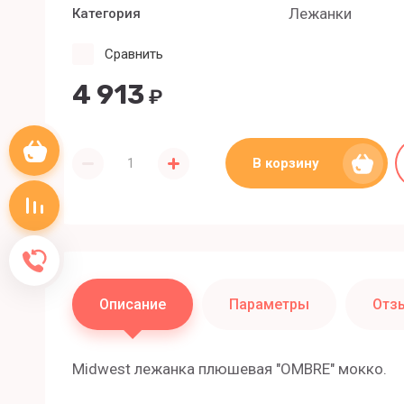
Лежанки
Категория
Сравнить
4 913
₽
Корзина пуста
В корзину
Сравнение пусто
Обратный звонок
Описание
Параметры
Отз
Midwest лежанка плюшевая "OMBRE" мокко.