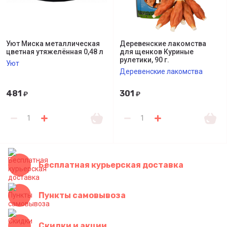
Уют Миска металлическая
Деревенские лакомства
цветная утяжелённая 0,48 л
для щенков Куриные
рулетики, 90 г.
Уют
Деревенские лакомства
481
301
₽
₽
Бесплатная курьерская доставка
Пункты самовывоза
Скидки и акции