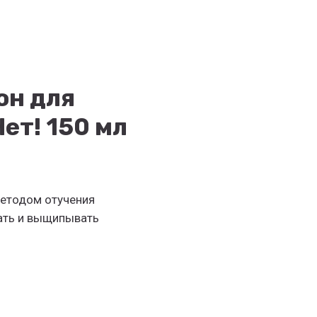
он для
ет! 150 мл
етодом отучения
ать и выщипывать