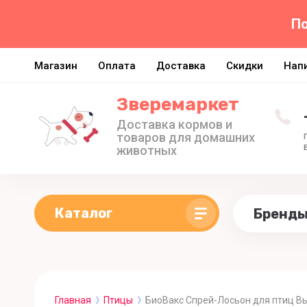
По
Магазин
Оплата
Доставка
Скидки
Нап
Зверемаркет
Доставка кормов и
товаров для домашних
животных
Каталог
Бренд
Главная
Птицы
БиоВакс Спрей-Лосьон для птиц В