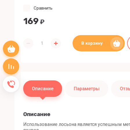
Сравнить
169
₽
В корзину
Корзина пуста
Сравнение пусто
Обратный звонок
Описание
Параметры
Отз
Описание
Использование лосьона является успешным ме